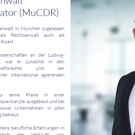
nwalt
iator (MuCDR)
sanwalt in München zugelassen
als Rechtsanwalt auch als
iziert.
ssenschaften an der Ludwig-
en, war er zunächst in den
chaftsrechts und der
ner international agierenden
y seine Praxis in einer
ique-Kanzlei ausgebaut und bei
sowie Unternehmen in allen
 betreut.
tere berufliche Erfahrungen in
eich des Verkaufs von