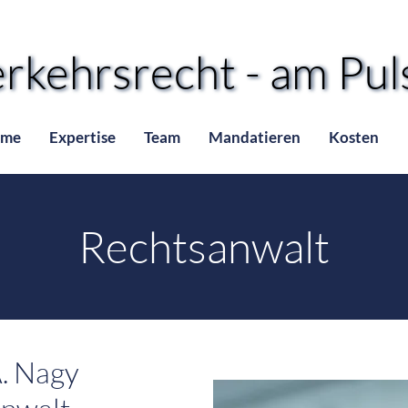
rkehrsrecht - am Puls
rkehrsrecht - am Puls
me
Expertise
Team
Mandatieren
Kosten
Rechtsanwalt
. Nagy