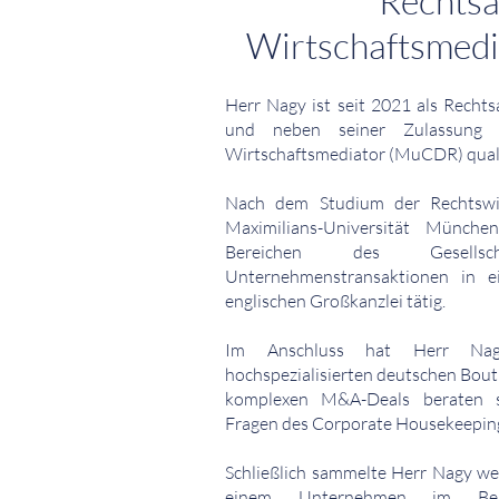
Rechtsa
Wirtschaftsmed
Herr Nagy ist seit 2021 als Recht
und neben seiner Zulassung 
Wirtschaftsmediator (MuCDR) qualif
Nach dem
Studium
der Rechtswi
Maximilians-Universität Münch
Bereichen des Gesells
Unternehmenstransaktionen in ei
englischen Großkanzlei tätig.
Im Anschluss hat Herr Nag
hochspezialisierten deutschen Bout
komplexen M&A-Deals beraten 
Fragen des Corporate Housekeeping
Schließlich sammelte Herr Nagy wei
einem Unternehmen im Ber