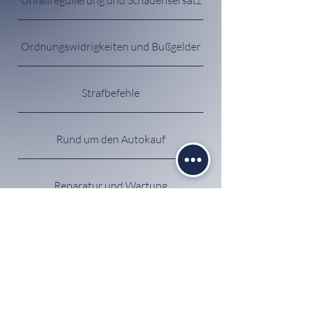
Ordnungswidrigkeiten und Bußgelder
Strafbefehle
Rund um den Autokauf
Reparatur und Wartung
Mandatsanfrage in anderer Sache
Expertise im Detail