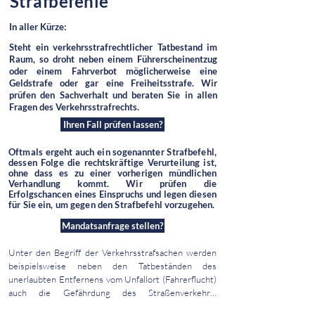
Strafbefehle
Zum Nachweis des an Ihrem Fahrzeug entstandenen 
Schadens, fordert die Versicherung des Unfall 
Grundsätzlich haben Sie das Recht gegen diesen 
In aller Kürze:
Gegners in der Regel ein 
einen Einspruch einzulegen. Hierfür wird Ihnen eine 
Sachverständigengutachten. Die Kosten für dieses 
Steht ein verkehrsstrafrechtlicher Tatbestand im
Einspruchsfrist von 2 Wochen gewährt. 

Gutachten hat die Versicherung des 
Raum, so droht neben einem Führerscheinentzug
Unfallverursachers zu tragen. Dem Geschädigten 
oder
einem
Fahrverbot möglicherweise eine
Voraussetzung für das Einlegen eines Einspruchs 
steht dabei die freie Wahl eines Gutachters zu. 
Geldstrafe oder gar eine Freiheitsstrafe. Wir
sind dessen Erfolgsaussichten. Ob ein Einspruch 
prüfen den Sachverhalt und beraten
Sie
in allen
Sollten Sie bei der Begutachtung des Schadens 
Aussicht auf Erfolg hat, hängt von einer 
Fragen des
Verkehrsstrafrechts.
Unterstützung benötigen, so vermittelten wir Ihnen 
Einzelfallprüfung ab.  Gerne prüfen wir die 
gerne einen kompetenten Kfz-Gutachter.
Ihren Fall prüfen lassen?
Erfolgsaussichten eines Einspruchs in Ihrem 
konkreten Einzelfall und unterstützen Sie dabei 
​​​Oftmals ergeht auch ein sogenannter Strafbefehl,
gegen den Bußgeldbescheid vorzugehen.
dessen Folge die rechtskräftige Verurteilung ist,
ohne dass es zu einer vorherigen mündlichen
Verhandlung kommt. Wir prüfen die
Erfolgschancen eines Einspruchs und legen diesen
für Sie ein, um gegen den Strafbefehl vorzugehen.
Mandatsanfrage stellen?
Unter den Begriff der Verkehrsstrafsachen werden 
beispielsweise neben den Tatbeständen des 
unerlaubten Entfernens vom Unfallort (Fahrerflucht) 
auch die Gefährdung des Straßenverkehrs. 
Trunkenheit im Verkehr (Alkohol am Steuer), 