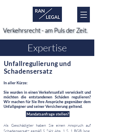
Verkehrsrecht - am Puls der Zeit.
Verkehrsrecht - am Puls der Zeit.
Expertise
Unfallregulierung und
Schadensersatz
In aller Kürze:
Sie wurden in einen Verkehrsunfall verwickelt und
möchten die entstandenen Schäden regulieren?
Wir machen für Sie Ihre Ansprüche gegenüber dem
Unfallgegner und seiner Versicherung geltend.​​​​​​​​​
Mandatsanfrage stellen?
Als Geschädigter haben Sie einen Anspruch auf 
Schadensersatz gemäß § 249 Abs. 1 S. 1 BGB (sog. 