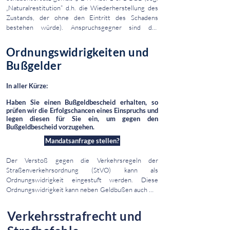
„Naturalrestitution“ d.h. die Wiederherstellung des 
Zustands, der ohne den Eintritt des Schadens 
bestehen würde). Anspruchsgegner sind der 
Schädiger und seine Versicherung (sog. 
„Gesamtschuldnerschaft“). Handelt es sich um Sach- 
Ordnungswidrigkeiten und
und Personenschäden, kann gemäß § 249 Abs. 2 S.1 
Bußgelder
BGB statt der Naturalrestitution, Schadensersatz in 
Geld verlangt werden.

In aller Kürze:
Abhängig vom konkreten Einzelfall, kann dieser 
Haben Sie einen Bußgeldbescheid erhalten, so
Schadensersatzanspruch folgende Posten umfassen:

prüfen wir die Erfolgschancen eines Einspruchs und
- Reparaturkosten

legen diesen für Sie ein, um gegen den
- Sachverständigenkosten

Bußgeldbescheid vorzugehen.
- Anwaltskosten

Mandatsanfrage stellen?
- Abschlepp- und Bergungskosten

- Mietwagenkosten oder alternativ eine 
Der Verstoß gegen die Verkehrsregeln der 
Nutzungsausfallentschädigung

Straßenverkehrsordnung (StVO) kann als 
- Wertminderung

Ordnungswidrigkeit eingestuft werden. Diese 
Ordnungswidrigkeit kann neben Geldbußen auch mit 
Gerne prüfen wir im Rahmen einer kostenlosen 
Punkten oder gar einem Fahrverbot bis zu 3 
Ersteinschätzung den potentiellen Umfang Ihrer 
Monaten sanktioniert werden. Erhält man aufgrund 
Ansprüche.

Verkehrsstrafrecht und
dieses Verstoßes gegen die Verkehrsregeln einen 
Bußgeldbescheid ist stets Eile geboten.
