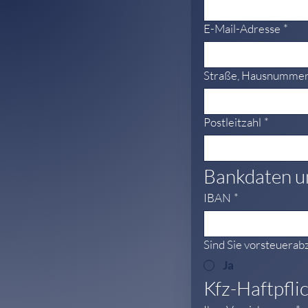
E-Mail-Adresse
*
Straße, Hausnumme
Postleitzahl
*
Bankdaten u
IBAN
*
Sind Sie vorsteuerab
Ja
Kfz-Haftpfli