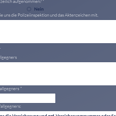
lizeilich aufgenommen?
*
Nein
 Sie uns die Polizeiinspektion und das Aktenzeichen mit.
r
llgegners
allgegners
*
allgegners: