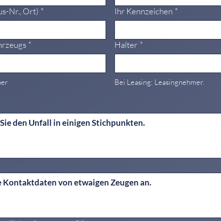
us-Nr., Ort)
*
Ihr Kennzeichen
*
hrzeugs
*
Halter
*
ber
Bei Leasing: Leasingnehmer.