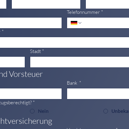
Telefonnummer
*
r
*
Stadt
*
nd Vorsteuer
Bank
*
zugsberechtigt?
*
Nein
Unbeka
chtversicherung