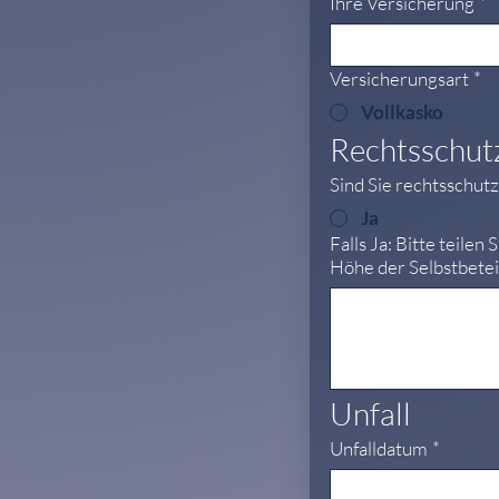
Ihre Versicherung
*
Versicherungsart
*
Vollkasko
Rechtsschut
Sind Sie rechtsschut
Ja
Falls Ja: Bitte teil
Höhe der Selbstbetei
Unfall
Unfalldatum
*