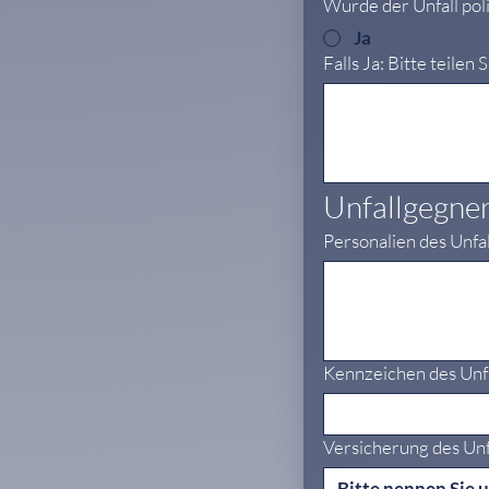
Wurde der Unfall po
Ja
Falls Ja: Bitte teilen
Unfallgegne
Personalien des Unfa
Kennzeichen des Unf
Versicherung des Unf