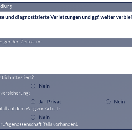
ndlung
folgenden Zeitraum:
tlich attestiert?
Nein
nversicherung?
Ja - Privat
Nein
nfall auf dem Weg zur Arbeit?
Nein
rufsgenossenschaft (falls vorhanden).