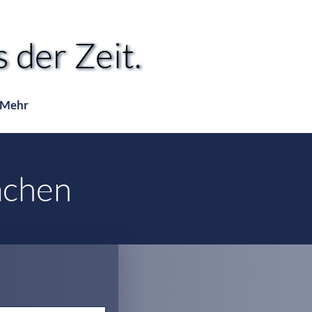
 der Zeit.
 der Zeit.
Mehr
achen