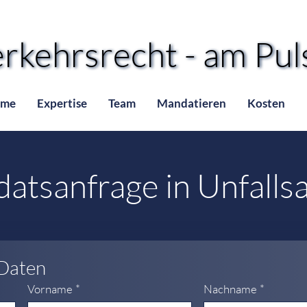
rkehrsrecht - am Puls
rkehrsrecht - am Puls
me
Expertise
Team
Mandatieren
Kosten
atsanfrage in Unfalls
 Daten
Vorname
*
Nachname
*