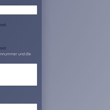
nnt
nnt
heinnummer und die