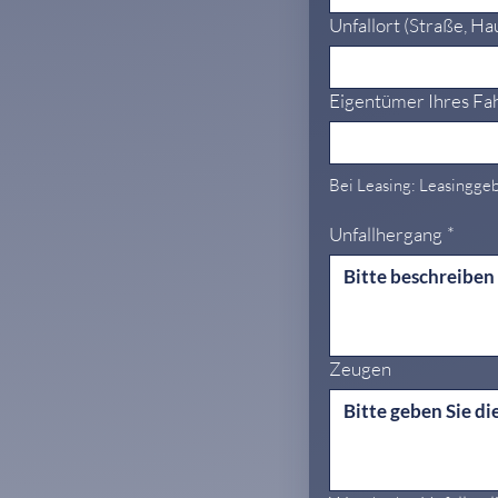
Unfallort (Straße, Ha
Eigentümer Ihres Fa
Bei Leasing: Leasingge
Unfallhergang
*
Zeugen