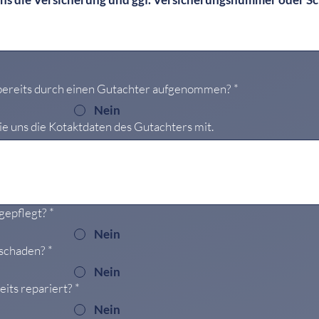
ereits durch einen Gutachter aufgenommen?
*
Nein
 Sie uns die Kotaktdaten des Gutachters mit.
tgepflegt?
*
Nein
rschaden?
*
Nein
eits repariert?
*
Nein