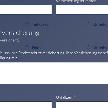
Versicherungsnummer
*
Teilkasko
Unbeka
zversicherung
zversichert?
*
Nein
Unbeka
en Sie uns Ihre Rechtsschutzversicherung, Ihre Versicherungssc
ligung mit.
Unfallzeit
*