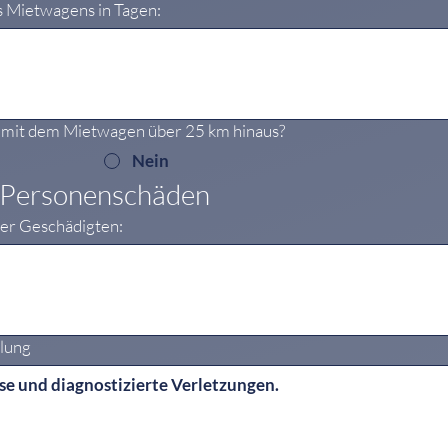
es Mietwagens in Tagen:
f mit dem Mietwagen über 25 km hinaus?
Nein
 Personenschäden
ler Geschädigten:
dlung